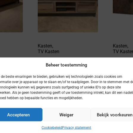
Kasten
,
Kasten
,
TV Kasten
TV Kaste
Beheer toestemming
mo teak
T.V. kast eiken
T.V. ka
de beste ervaringen te bieden, gebruiken wij technologieën zoals cookies om
ormatie over je apparaat op te slaan en/of te raadplegen. Door in te stemmen met d
hnologieën kunnen wij gegevens zoals surfgedrag of unieke ID's op deze site
werken. Als je geen toestemming geeft of uw toestemming intrekt, kan dit een nadel
loed hebben op bepaalde functies en mogelijkheden.
Accepteren
Weiger
Bekijk voorkeuren
Cookiebeleid
Privacy statement