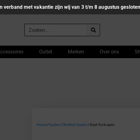
In verband met vakantie zijn wij van 3 t/m 8 augustus gesloten
ccessoires
Outlet
Merken
Over ons
S
Home
/
Kasten
/
(Buffet) Kasten
/ Kast York open