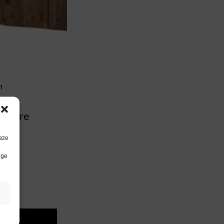
n
st Pure
eze
ige