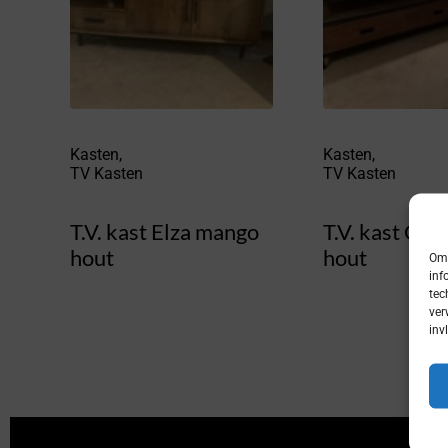
Kasten
,
Kasten
,
TV Kasten
TV Kasten
T.V. kast Elza mango
T.V. kast Co
hout
hout
Om 
inf
tec
ver
inv