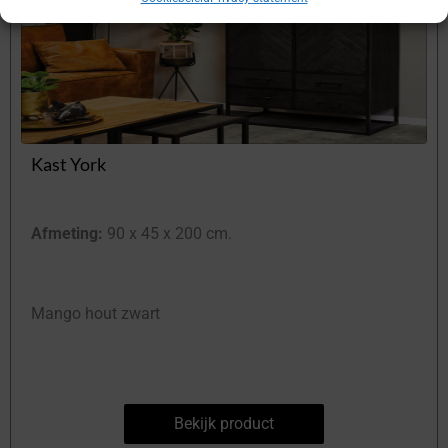
Kast York
Afmeting:
90 x 45 x 200 cm.
Mango hout zwart
Bekijk product