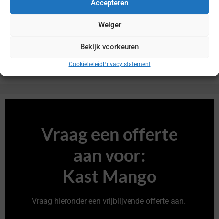
T.V. kast York
Accepteren
Weiger
Bekijk voorkeuren
Cookiebeleid
Privacy statement
Vraag een offerte
aan voor:
Kast Mango
Vraag hieronder een vrijblijvende offerte aan.