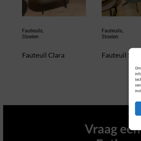
Fauteuils
,
Fauteuils
,
Stoelen
Stoelen
Fauteuil Clara
Fauteuil Sop
Om 
inf
tec
ver
inv
Vraag een 