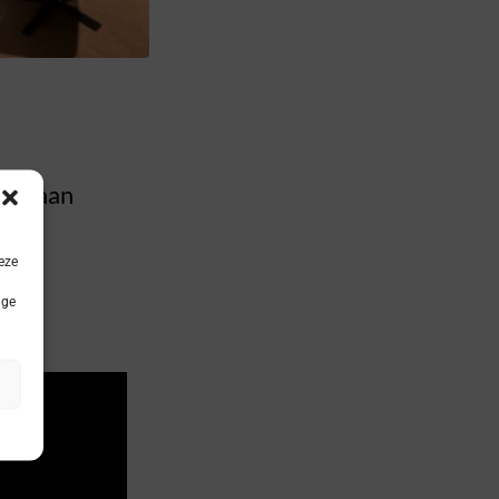
,
il Daan
eze
ige