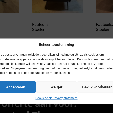
Fauteuils
,
Fauteuils
Stoelen
Stoelen
hie
Fauteuil Davey
Fauteu
Beheer toestemming
de beste ervaringen te bieden, gebruiken wij technologieën zoals cookies om
ormatie over je apparaat op te slaan en/of te raadplegen. Door in te stemmen met d
hnologieën kunnen wij gegevens zoals surfgedrag of unieke ID's op deze site
werken. Als je geen toestemming geeft of uw toestemming intrekt, kan dit een nadel
loed hebben op bepaalde functies en mogelijkheden.
Accepteren
Weiger
Bekijk voorkeuren
Cookiebeleid
Privacy statement
offerte aan voor: