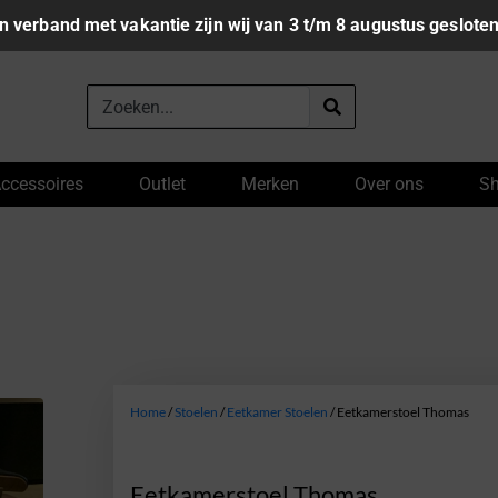
In verband met vakantie zijn wij van 3 t/m 8 augustus gesloten
ccessoires
Outlet
Merken
Over ons
S
Home
/
Stoelen
/
Eetkamer Stoelen
/ Eetkamerstoel Thomas
Eetkamerstoel Thomas