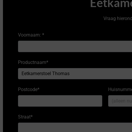
Eetkam
Vraag hieronde
Voornaam:
*
Productnaam
*
Postcode
*
Huisnumm
Straat
*