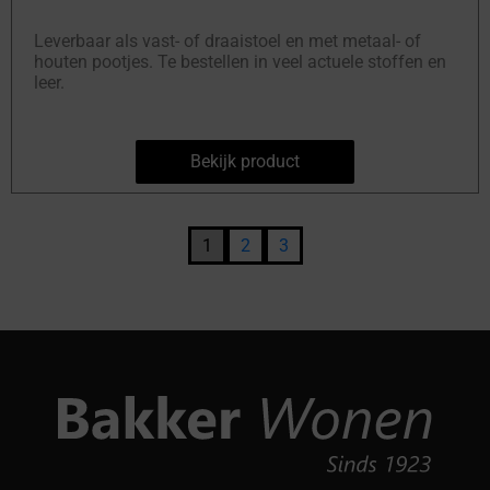
Leverbaar als vast- of draaistoel en met metaal- of
houten pootjes. Te bestellen in veel actuele stoffen en
leer.
Bekijk product
1
2
3