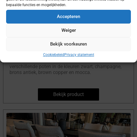
bepaalde functies en mogelijkheden.
Eetkamerstoel Bram
Accepteren
Weiger
Bekijk voorkeuren
Cookiebeleid
Privacy statement
Leverbaar in heel veel stoffen en keuze uit 4
verschillende poten in de kleuren zwart, champagne,
brons antiek, brown copper en mocca.
Bekijk product