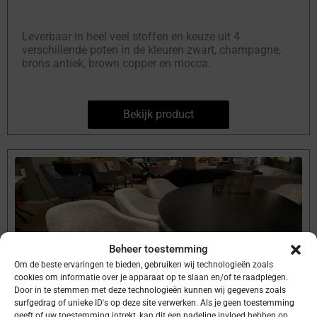
Leverbaar in heel veel stoffen en keuze uit 4
verschillende poten in de kleuren zwart, champagne,
brons antiek, brown copper en mocca.
Bekijk product
Beheer toestemming
Om de beste ervaringen te bieden, gebruiken wij technologieën zoals
cookies om informatie over je apparaat op te slaan en/of te raadplegen.
Door in te stemmen met deze technologieën kunnen wij gegevens zoals
surfgedrag of unieke ID's op deze site verwerken. Als je geen toestemming
geeft of uw toestemming intrekt, kan dit een nadelige invloed hebben op