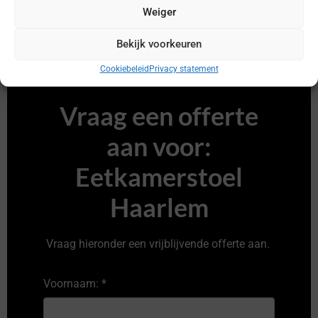
Weiger
Bekijk voorkeuren
Cookiebeleid
Privacy statement
Vraag een offerte
aan voor:
Eetkamerstoel
Haarlem
Vraag hieronder een vrijblijvende offerte aan.
Voornaam:
*