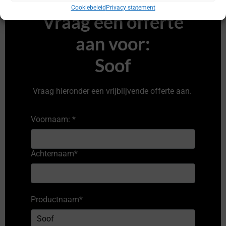
Cookiebeleid
Privacy statement
Vraag een offerte
aan voor:
Soof
Vraag hieronder een vrijblijvende offerte aan.
Voornaam:
*
Achternaam
*
Productnaam
*