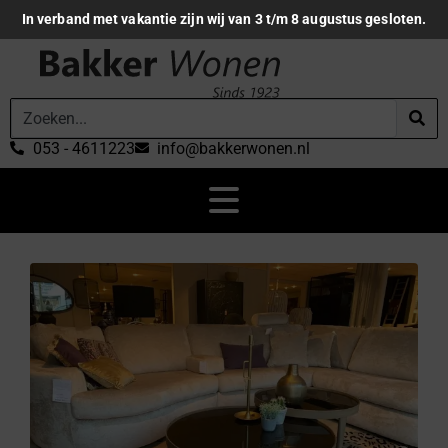
In verband met vakantie zijn wij van 3 t/m 8 augustus gesloten.
053 - 4611223
info@bakkerwonen.nl