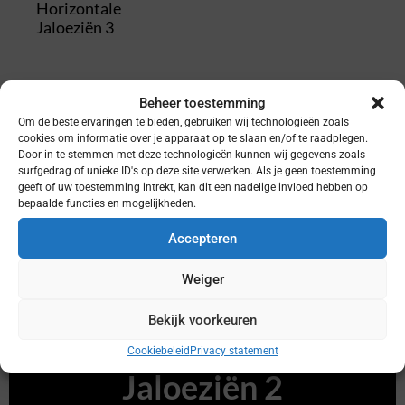
Horizontale
Jaloeziën 3
Beheer toestemming
Om de beste ervaringen te bieden, gebruiken wij technologieën zoals
cookies om informatie over je apparaat op te slaan en/of te raadplegen.
Door in te stemmen met deze technologieën kunnen wij gegevens zoals
surfgedrag of unieke ID's op deze site verwerken. Als je geen toestemming
geeft of uw toestemming intrekt, kan dit een nadelige invloed hebben op
bepaalde functies en mogelijkheden.
Accepteren
Vraag een offerte
Weiger
aan voor:
Bekijk voorkeuren
Horizontale
Cookiebeleid
Privacy statement
Jaloeziën 2